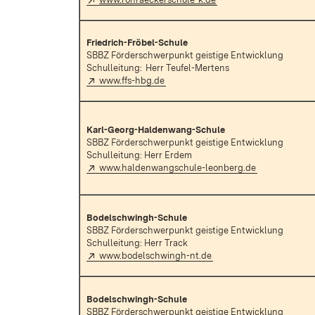
Friedrich-Fröbel-Schule
SBBZ Förderschwerpunkt geistige Entwicklung
Schulleitung:
Herr Teufel-Mertens
Extern:
(Öffnet in neuem Fenster)
www.ffs-hbg.de
Karl-Georg-Haldenwang-Schule
SBBZ Förderschwerpunkt geistige Entwicklung
Schulleitung: Herr Erdem
Extern:
(Öffnet in ne
www.haldenwangschule-leonberg.de
Bodelschwingh-Schule
SBBZ Förderschwerpunkt geistige Entwicklung
Schulleitung: Herr Track
Extern:
(Öffnet in neuem Fenster
www.bodelschwingh-nt.de
Bodelschwingh-Schule
SBBZ Förderschwerpunkt geistige Entwicklung