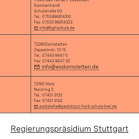
Sommenhardt
Schulstraße 63
Tel.: 0705396814310
Fax: 07053 96814323
E-Mail:
(Öffnet in neuem Fenster)
info@kghschule.de
72280Dornstetten
Zeppelinstr. 13-15
Tel.: 07443 9647 0
Fax: 07443 9647 20
E-Mail:
info@esdornstetten.de
(Öffnet in neue
72160 Horb
Nordring 2
Tel.: 07451 3133
Fax: 07451 3153
E-Mail:
(Öffnet in 
poststelle@pestalozzi-horb.schule.bwl.de
Regierungspräsidium Stuttgart