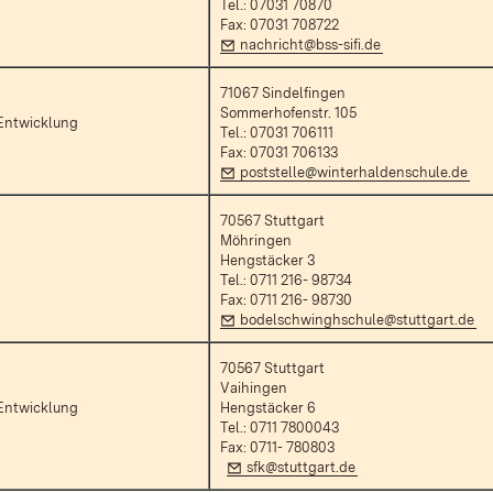
Tel.: 07031 70870
Fax: 07031 708722
E-Mail:
(Öffnet in neuem
nachricht@bss-sifi.de
71067 Sindelfingen
Sommerhofenstr. 105
Entwicklung
Tel.: 07031 706111
Fax: 07031 706133
E-Mail:
(Öf
poststelle@winterhaldenschule.de
70567 Stuttgart
Möhringen
Hengstäcker 3
Tel.: 0711 216- 98734
neuem Fenster)
Fax: 0711 216- 98730
E-Mail:
(Ö
bodelschwinghschule@stuttgart.de
70567 Stuttgart
Vaihingen
Entwicklung
Hengstäcker 6
Tel.: 0711 7800043
m Fenster)
Fax: 0711- 78
0803
E-Mail:
(Öffnet in neuem Fen
sfk@stuttgart.de