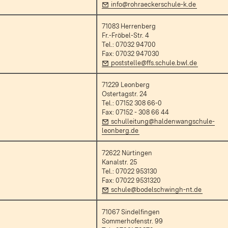
E-Mail:
(Öffnet in
info@rohraeckerschule-k.de
71083 Herrenberg
Fr.-Fröbel-Str. 4
Tel.: 07032 94700
Fax: 07032 947030
E-Mail:
(Öffnet in
poststelle@ffs.schule.bwl.de
71229 Leonberg
Ostertagstr. 24
Tel.: 07152 308 66-0
Fax: 07152 - 308 66 44
uem Fenster)
E-Mail:
schulleitung@haldenwangschule-
(Öffnet in neuem Fenster)
leonberg.de
72622 Nürtingen
Kanalstr. 25
Tel.: 07022 953130
Fax: 07022 9531320
)
E-Mail:
(Öffnet 
schule@bodelschwingh-nt.de
71067 Sindelfingen
Sommerhofenstr. 99