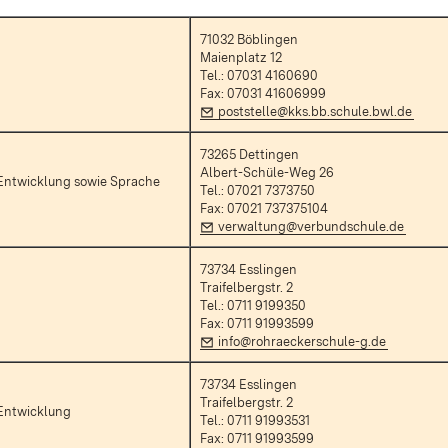
71032 Böblingen
Maienplatz 12
Tel.: 07031 4160690
Fax: 07031 41606999
 Fenster)
E-Mail:
(Öffn
poststelle@kks.bb.schule.bwl.de
73265 Dettingen
Albert-Schüle-Weg 26
Entwicklung sowie Sprache
Tel.: 07021 7373750
Fax: 07021 737375104
E-Mail:
(Öffnet
verwaltung@verbundschule.de
73734 Esslingen
Traifelbergstr. 2
Tel.: 0711 9199350
Fax: 0711 91993599
m Fenster)
E-Mail:
(Öffnet in
info@rohraeckerschule-g.de
73734 Esslingen
Traifelbergstr. 2
Entwicklung
Tel.: 0711 91993531
Fax: 0711 91993599
r)