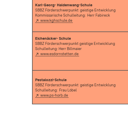
Karl-Georg- Haldenwang-Schule
SBBZ Förderschwerpunkt
geistige Entwicklung
Kommissarische Schulleitung:
Herr Fabireck
Extern:
(Öffnet in neuem Fenster)
www.kghschule.de
Eichenäcker- Schule
SBBZ Förderschwerpunkt geistige Entwicklung
Schulleitung: Herr Billmaier
Extern:
(Öffnet in neuem Fenster)
www.esdornstetten.de
Pestalozzi-Schule
SBBZ Förderschwerpunkt
geistige Entwicklung
Schulleitung:
Frau Löbel
Extern:
(Öffnet in neuem Fenster)
www.ps-horb.de