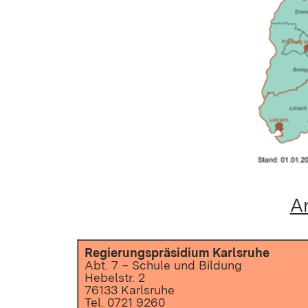
An
Regierungspräsidium Karlsruhe
Abt. 7 – Schule und Bildung
Hebelstr. 2
76133 Karlsruhe
Tel. 0721 9260