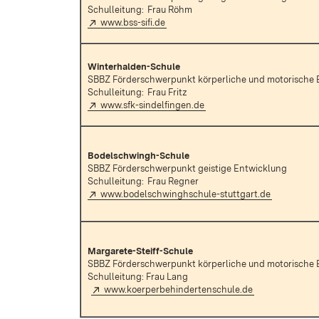
Schulleitung:
Frau Röhm
Extern:
(Öffnet in neuem Fenster)
www.bss-sifi.de
Winterhalden-Schule
SBBZ Förderschwerpunkt körperliche und motorische 
Schulleitung:
Frau Fritz
Extern:
(Öffnet in neuem Fenster)
www.sfk-sindelfingen.de
Bodelschwingh-Schule
SBBZ Förderschwerpunkt geistige Entwicklung
Schulleitung:
Frau Regner
Extern:
(Öffnet in 
www.bodelschwinghschule-stuttgart.de
Margarete-Steiff-Schule
SBBZ Förderschwerpunkt körperliche und motorische 
Schulleitung: Frau Lang
Extern:
(Öffnet in neue
www.koerperbehindertenschule.de