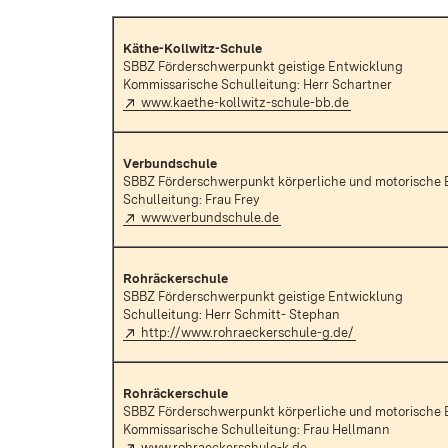
Käthe-Kollwitz-Schule
SBBZ Förderschwerpunkt geistige Entwicklung
Kommissarische Schulleitung: Herr Schartner
Extern:
(Öffnet in neuem
www.kaethe-kollwitz-schule-bb.de
Verbundschule
SBBZ Förderschwerpunkt körperliche und motorische 
Schulleitung: Frau Frey
Extern:
(Öffnet in neuem Fenster)
www.verbundschule.de
Rohräckerschule
SBBZ Förderschwerpunkt geistige Entwicklung
Schulleitung: Herr Schmitt- Stephan
Extern:
(Öffnet in neue
http://www.rohraeckerschule-g.de/
Rohräckerschule
SBBZ Förderschwerpunkt körperliche und motorische 
Kommissarische Schulleitung: Frau Hellmann
Extern:
(Öffnet in neuem Fenste
www.rohraeckerschule-k.de