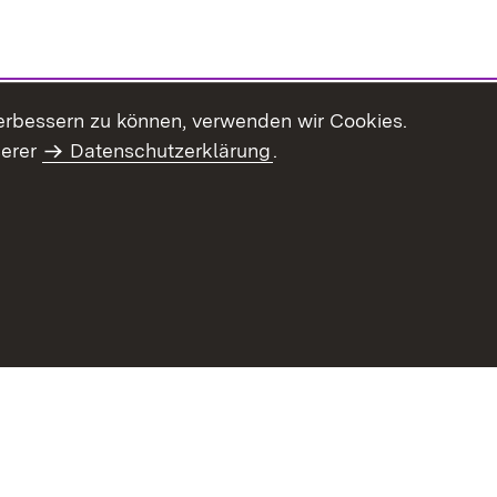
erbessern zu können, verwenden wir Cookies.
serer
Datenschutzerklärung
.
haltsübersicht
Kontakt
Impressum
Datenschutz
Benut