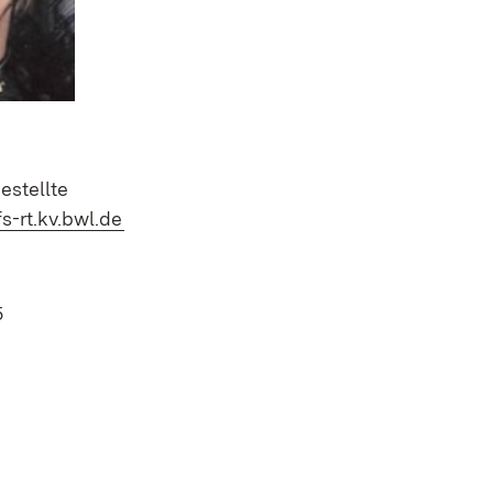
estellte
(Öffnet in neuem Fenster)
s-rt.kv.bwl.de
5