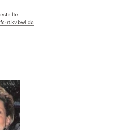
estellte
(Öffnet in neuem Fenster)
s-rt.kv.bwl.de