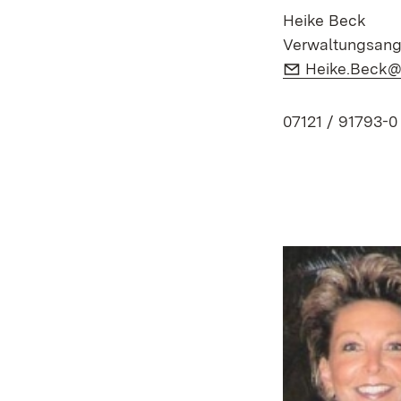
Heike Beck
Verwaltungsang
E-Mail:
Heike.Beck@f
07121 / 91793-0