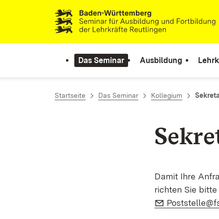
Zum Inhalt springen
Link zur Startseite
Das Seminar
Ausbildung
Lehrk
Startseite
Das Seminar
Kollegium
Sekreta
Sekre
Damit Ihre Anfr
richten Sie bitt
E-Mail:
Poststelle@fs