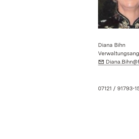
Diana Bihn
Verwaltungsang
E-Mail:
Diana.Bihn@f
07121 / 91793-1